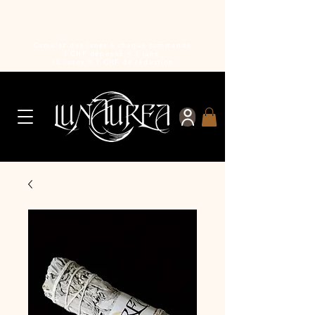
Cumulez des lunes à chaque commande
1 CHF dépensé = 1 lune
10 lunes = 1 CHF de réduction