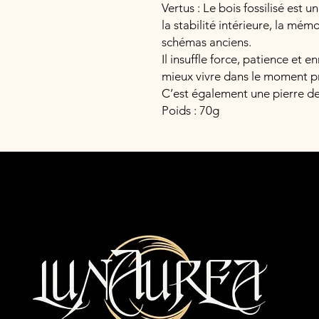
Vertus : Le bois fossilisé est u
la stabilité intérieure, la mém
schémas anciens.
Il insuffle force, patience et 
mieux vivre dans le moment p
C’est également une pierre de
Poids : 70g