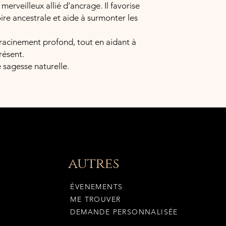
n merveilleux allié d’ancrage. Il favorise
oire ancestrale et aide à surmonter les
enracinement profond, tout en aidant à
résent.
 sagesse naturelle.
autres
ÉVENEMENTS
ME TROUVER
DEMANDE PERSONNALISÉE