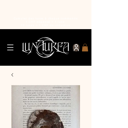
Cumulez des lunes à chaque commande
1 CHF dépensé = 1 lune
10 lunes = 1 CHF de réduction