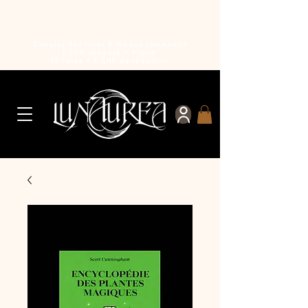
Cumulez des lunes à chaque commande
1 CHF dépensé = 1 lune
10 lunes = 1 CHF de réduction