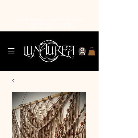
Cumulez des lunes à chaque commande
1 CHF dépensé = 1 lune
10 lunes = 1 CHF de réduction