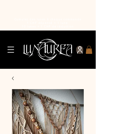
Cumulez des lunes à chaque commande
1 CHF dépensé = 1 lune
10 lunes = 1 CHF de réduction