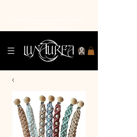
Cumulez des lunes à chaque commande
1 CHF dépensé = 1 lune
10 lunes = 1 CHF de réduction