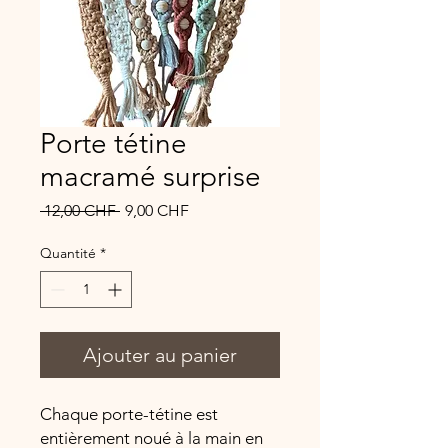
Porte tétine
macramé surprise
Prix
Prix
 12,00 CHF 
9,00 CHF
original
promotionnel
Quantité
*
Ajouter au panier
Chaque porte-tétine est
entièrement noué à la main en