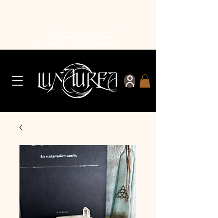
Cumulez des lunes à chaque commande
1 CHF dépensé = 1 lune
10 lunes = 1 CHF de réduction