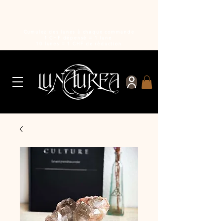
Cumulez des lunes à chaque commande
1 CHF dépensé = 1 lune
10 lunes = 1 CHF de réduction