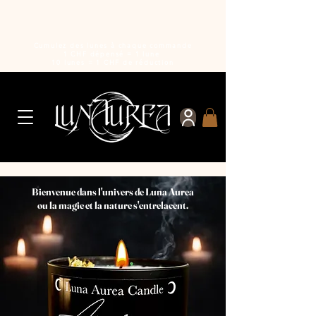
Cumulez des lunes à chaque commande
1 CHF dépensé = 1 lune
10 lunes = 1 CHF de réduction
Bienvenue dans l'univers de Luna Aurea
ou la magie et la nature s'entrelacent.