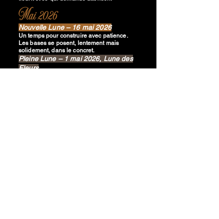
Mai 2026
Nouvelle Lune – 16 mai 2026
Un temps pour construire avec patience.
Les bases se posent, lentement mais
solidement, dans le concret.
Pleine Lune – 1 mai 2026, Lune des
Fleurs
Tout s’épanouit.
Ce qui a été nourri prend
de l’ampleur et trouve sa pleine expression.
Pleine Lune – 31 mai 2026, Lune
Bleue
Une lune rare qui vient clore un cycle.
Elle
invite à finaliser, à trancher, à tourner une
page.
Juin 2026
Nouvelle Lune – 15 juin 2026
Un moment de clarté et de nettoyage.
On
fait de la place avant l’élan de l’été.
Pleine Lune – 30 juin 2026, Lune des
Fraises
Temps symbolique de récolte.
On reconnaît
le chemin parcouru et les fruits déjà mûrs.