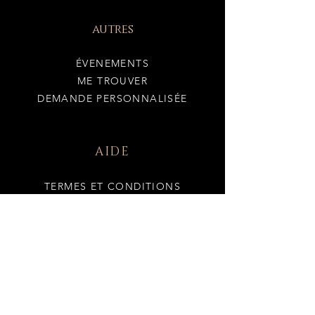
autres
ÉVENEMENTS
ME TROUVER
DEMANDE PERSONNALISÉE
AIDE
TERMES ET CONDITIONS
POLITIQUE DE CONFIDENTIALITÉ
EXPÉDITION ET RETOURS
MENTIONS LÉGALES
POLITIQUE DE COOKIES
SÉCURITÉ / BRÛLAGE DES BOUGIES