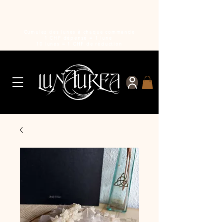
Cumulez des lunes à chaque commande
1 CHF dépensé = 1 lune
10 lunes = 1 CHF de réduction