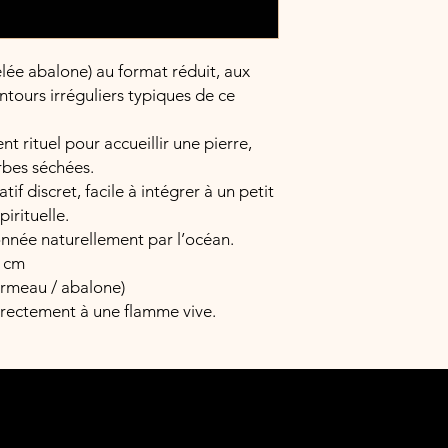
lée abalone) au format réduit, aux
ontours irréguliers typiques de ce
ent rituel pour accueillir une pierre,
rbes séchées.
tif discret, facile à intégrer à un petit
irituelle.
nnée naturellement par l’océan.
5 cm
ormeau / abalone)
irectement à une flamme vive.