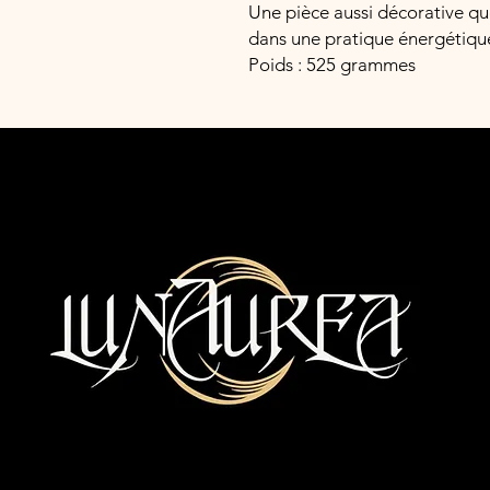
Une pièce aussi décorative que
dans une pratique énergétiqu
Poids : 525 grammes