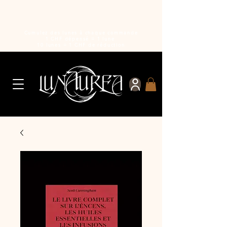
Cumulez des lunes à chaque commande
1 CHF dépensé = 1 lune
10 lunes = 1 CHF de réduction