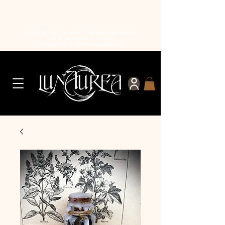
Cumulez des lunes à chaque commande
1 CHF dépensé = 1 lune
10 lunes = 1 CHF de réduction