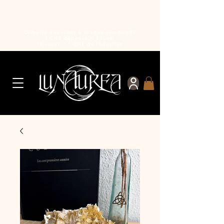
Cumulez des lunes à chaque commande
1 CHF dépensé = 1 lune
10 lunes = 1 CHF de réduction