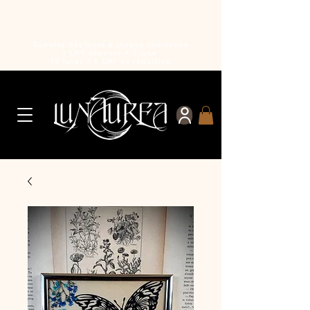
Cumulez des lunes à chaque commande
1 CHF dépensé = 1 lune
10 lunes = 1 CHF de réduction