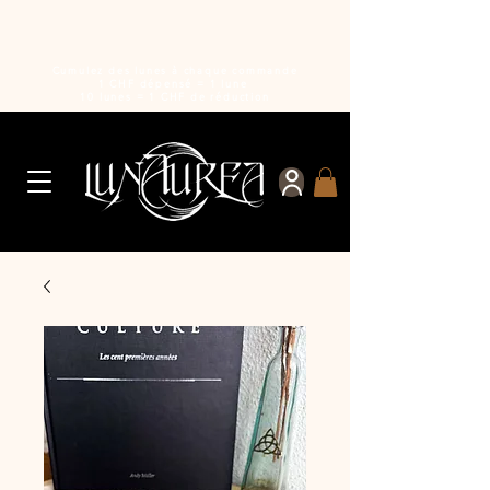
Cumulez des lunes à chaque commande
1 CHF dépensé = 1 lune
10 lunes = 1 CHF de réduction