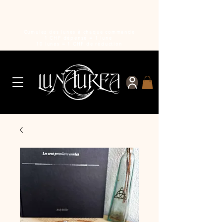
Cumulez des lunes à chaque commande
1 CHF dépensé = 1 lune
10 lunes = 1 CHF de réduction